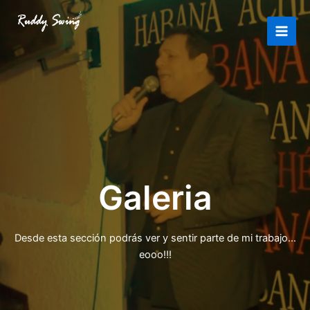
Ir
al
Ruddy Swing Oficial
contenido
Galeria
Desde esta sección podrás ver y sentir parte de mi trabajo…
eooo!!!